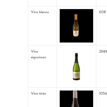
Vino blanco
608
Vino
268
espumoso
Vino tinto
105