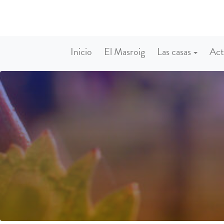
Inicio
El Masroig
Las casas
Act